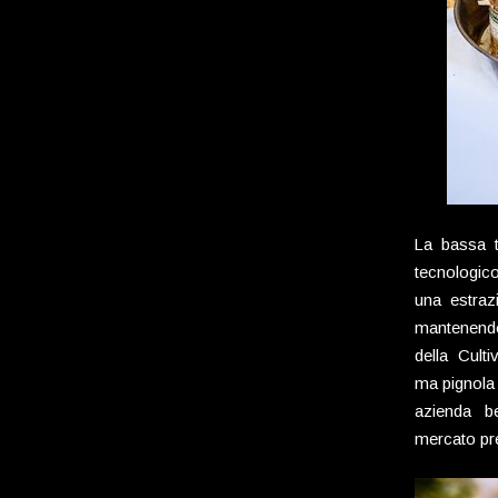
La bassa t
tecnologic
una estraz
mantenendo 
della Cult
ma pignola 
azienda b
mercato pr