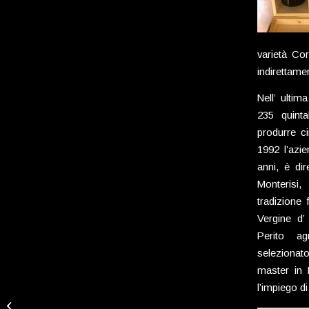
varietà Cor
indirettame
Nell’ ulti
235 quinta
produrre ci
1992 l’azi
anni, è di
Monterisi
tradizione 
Vergine d’
Perito ag
selezionat
master in E
l’impiego d
BrisVal – Bresaole di