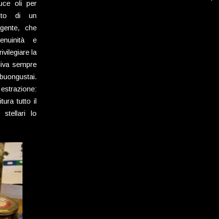
uce oli per
usto di un
gente, che
enuinità e
ivilegiare la
oliva sempre
 buongustai.
 estrazione:
ura tutto il
stellari lo