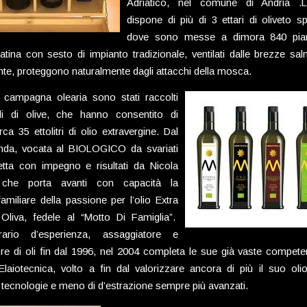
Adriatico, nel comune di Andria .La
dispone di più di 3 ettari di oliveto sp
dove sono messe a dimora 840 pian
atina con sesto di impianto tradizionale, ventilati dalle brezze sa
nte, proteggono naturalmente dagli attacchi della mosca.
ma campagna olearia sono stati raccolti
li di olive, che hanno consentito di
rca 35 ettolitri di olio extravergine. Dal
enda, vocata al BIOLOGICO da svariati
retta con impegno e risultati da Nicola
, che porta avanti con capacità la
familiare della passione per l’olio Extra
 Oliva, fedele al “Motto Di Famiglia”.
rario d’esperienza, assaggiatore e
ore di oli fin dal 1996, nel 2004 completa le sue già vaste compet
laiotecnica, volto a fin dal valorizzare ancora di più il suo oli
i tecnologie e meno di d’estrazione sempre più avanzati.