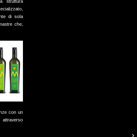
 struttura
ecializzato,
te di sola
lmastre che,
enze con un
o attraverso