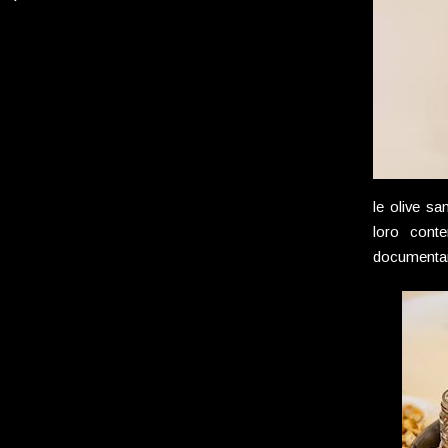
carni pregiate
le olive sa
loro conte
documenta