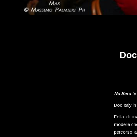
Doc
Na Sera ‘e
Doc Italy i
Folla di i
modelle che
percorso at