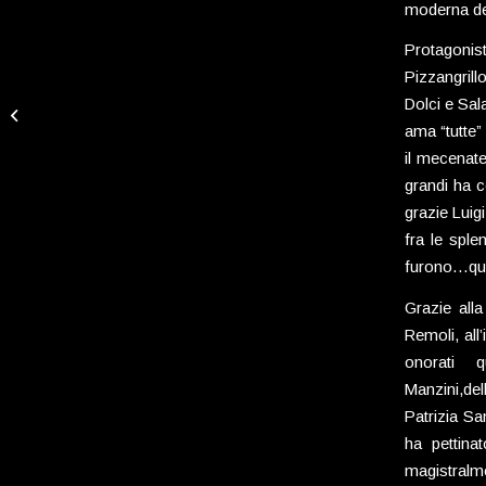
moderna dell
Protagonis
Pizzangrillo
Dolci e Sal
Le Tielle di Gaeta –
Oro del Golfo
ama “tutte”
il mecenate
grandi ha c
grazie Luig
fra le sple
furono…qua
Grazie alla
Remoli, all
onorati 
Manzini,del
Patrizia Sa
ha pettina
magistralm