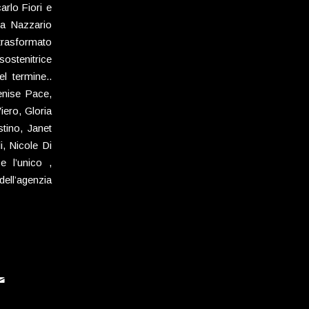
arlo Fiori e
o a Nazzario
 trasformato
ostenitrice
l termine..
enise Pace,
iero, Gloria
stino, Janet
, Nicole Di
e l’unico ,
dell’agenzia