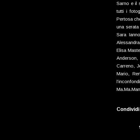
Sarno e il 
tutti i fot
Pertosa che
una serata
Sara Ianno
Alessandra
Elisa Maste
Anderson, G
Carreno, J
Mario, Rem
l’inconfond
Ma.Ma.Man
Condividi