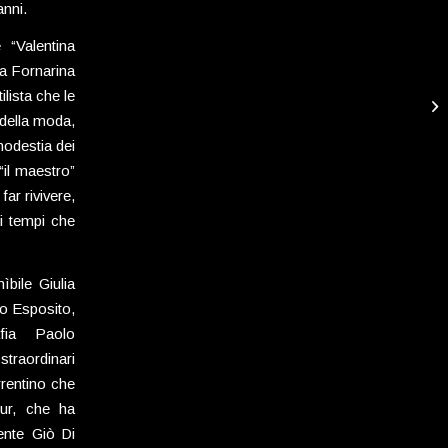
anni.
 “Valentina
”La Fornarina
lista che le
 della moda,
modestia dei
“il maestro”
ar rivivere,
ei tempi che
ìbile Giulia
co Esposito,
fia Paolo
straordinari
rrentino che
our, che ha
ente Giò Di