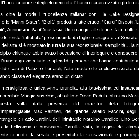
’haute couture e degli elementi che l’ hanno caratterizzato gli ultimi 
ta oltre la moda l “Eccellenza Italiana” con le Cake Designe
 e le “Manni Sister”, “Biolà” prodotti a latte crudo, “Ciardi” Biscotti,
ati”, Agriturismo Sant’Anastasia, Un omaggio alle donne, fatto dallo sti
 e le rende “tuttebelle” prescindendo da taglie o anagrafe…il Socrate
 dell’arte si è mostrato in tutta la sua “eccezionale” semplicità… la 
olpito chiunque abbia avuto l’occasione di interloquire e conoscere 
i Bruno e grazie a tutte le splendide persone che hanno contribuito a f
ndide sale di Palazzo Ferrajoli, l’alta moda e le esclusive serate d
ndo classe ed eleganza erano un dictat!
 meravigliosa e unica Anna Brunella, alla bravissima ed instancan
’incredibile Maggie Anselmo, al sublime Diego Padula, al mitico Mar
questa volta dalla presenza del maestro della fotogra
l’impareggiabile Max Palmieri, del grande Valerio Faccini, degli 
ntangelo e Fazio Gardini, dell’ inimitabile Natalino Candido, Lino So
to la bellissima e bravissima Camilla Nata, la regina del glam
ente condotto la serata e presentato la sensazionale e proromp