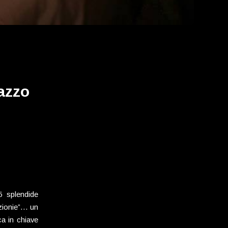
azzo
5 splendide
ezionie”… un
ca in chiave