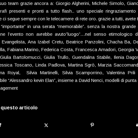
suo team grazie ancora a: Giorgio Algherini, Michele Simolo, Gianc
ografi presenti e pronti a tutto flash.. uno speciale ringraziament
 ci segue sempre con le telecamere di rete oro. grazie a tutti, avete
 “importante” in una serata “memorabile”. senza la nostra grande s
ne l’evento non avrebbe avuto”luogo”…nel senso etimologico de
 Evangelista, Ana Izabel Cretu, Beatrice Panzolini, Chacha Ba, D
lla, Fabiana Marino, Federica Costa, Francesca Amadori, Georgia V
iulia Bartolomucci, Giulia Trullo, Guendalina Stabile, Ilenia Dago
essica Toscano, Linda Padlova, Martina Sgrò, Marzia Saccomandi
a Royal, Silvia Martinelli, Silvia Scamporrino, Valentina Prili 
ibile “Alessandro kevin Elan”, insieme a David Nenci, modelli di punta 
agement
 questo articolo