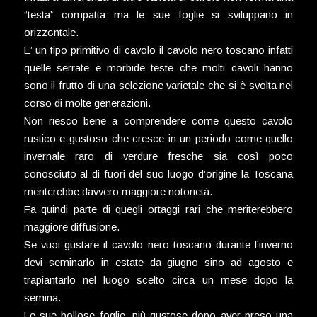
“testa” compatta ma le sue foglie si sviluppano in
orizzontale.
E’ un tipo primitivo di cavolo il cavolo nero toscano infatti
quelle serrate e morbide teste che molti cavoli hanno
sono il frutto di una selezione varietale che si è svolta nel
corso di molte generazioni.
Non riesco bene a comprendere come questo cavolo
rustico e gustoso che cresce in un periodo come quello
invernale raro di verdure fresche sia così poco
conosciuto al di fuori del suo luogo d’origine la Toscana
meriterebbe davvero maggiore notorietà.
Fa quindi parte di quegli ortaggi rari che meriterebbero
maggiore diffusione.
Se vuoi gustare il cavolo nero toscano durante l’inverno
devi seminarlo in estate da giugno sino ad agosto e
trapiantarlo nel luogo scelto circa un mese dopo la
semina.
Le sue bollose foglie, più gustose dopo aver preso una