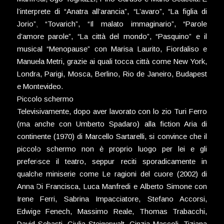
l’interprete di “Anatra all’arancia”, “L’avaro”, “La figlia di
Jorio”, “Tovarich”, “Il malato immaginario”, “Parole
d’amore parole”, “La città del mondo”, “Pasquino” e il
musical “Menopause” con Marisa Laurito, Fiordaliso e
Manuela Metri, grazie ai quali tocca città come New York,
Londra, Parigi, Mosca, Berlino, Rio de Janeiro, Budapest
e Montevideo.
Piccolo schermo
Televisivamente, dopo aver lavorato con lo zio Turi Ferro
(ma anche con Umberto Spadaro) alla fiction Aria di
continente (1970) di Marcello Sartarelli, si convince che il
piccolo schermo non è proprio luogo per lei e gli
preferisce il teatro, seppur reciti sporadicamente in
qualche miniserie come Le ragioni del cuore (2002) di
Anna Di Francisca, Luca Manfredi e Alberto Simone con
Irene Ferri, Sabrina Impacciatore, Stefano Accorsi,
Edwige Fenech, Massimo Reale, Thomas Trabacchi,
David Sebasti, Giulia Steigerwalt, Cinzia Mascoli, Tiziana