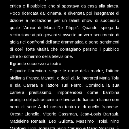
critica e il pubblico che si spostava da casa alla platea.
Poco ricercata dal cinema, è diventata poi insegnante di
dizione e recitazione per un talent show di successo
quale “Amici di Maria De Filippi”. Quando spiega la
recitazione ai più giovani si avverte un vero sentimento di
gioia nei confronti dell’arte drammatica e sono sentimenti
di così forte vitalità che contagiano persino il pubblico
oltre lo schermo della televisione.
Il grande successo a teatro
Di padre fiorentino, segue le orme della madre, l’attrice
siciliana Franca Manetti, e degli zii, le interpreti Maria Tolu
e Ida Carrara e l’attore Turi Ferro. Comincia la sua
carriera prestissimo, imponendosi come bambina
prodigio del palcoscenico e lavorando fianco a fianco con
nomi di serie A del nostro teatro e di quello francese:
Oreste Lionello, Vittorio Gassman, Jean-Louis Barrault,
Madeleine Renault, Leo Gullotta, Massimo Troisi, Nino
Manfredi, Ugo Tognazzi, Pino Caruso e Mario Scaccia. È