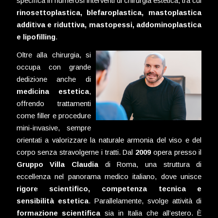
specifica in numerosi interventi di chirurgia estetica, tra cui
rinosettoplastica, blefaroplastica, mastoplastica
additiva e riduttiva, mastopessi, addominoplastica
e lipofilling
.
Oltre alla chirurgia, si
occupa con grande
dedizione anche di
medicina estetica
,
offrendo trattamenti
come filler e procedure
mini-invasive, sempre
orientati a valorizzare la naturale armonia del viso e del
corpo senza stravolgerne i tratti. Dal
2009
opera presso il
Gruppo Villa Claudia
di Roma, una struttura di
eccellenza nel panorama medico italiano, dove unisce
rigore scientifico, competenza tecnica e
sensibilità estetica
. Parallelamente, svolge attività di
formazione scientifica
sia in Italia che all’estero. È