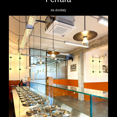
da
docitaly