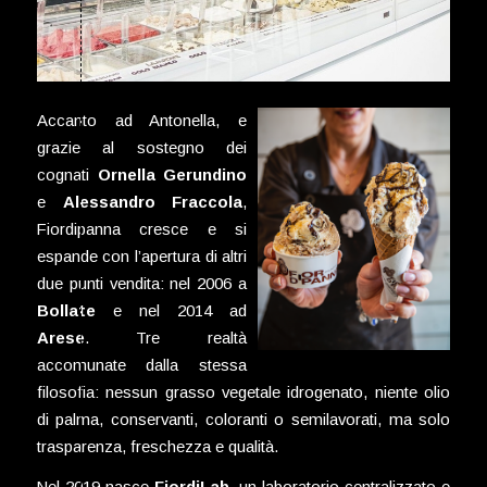
Accanto ad Antonella, e
grazie al sostegno dei
cognati
Ornella Gerundino
e
Alessandro Fraccola
,
Fiordipanna cresce e si
espande con l’apertura di altri
due punti vendita: nel 2006 a
Bollate
e nel 2014 ad
Arese
. Tre realtà
accomunate dalla stessa
filosofia: nessun grasso vegetale idrogenato, niente olio
di palma, conservanti, coloranti o semilavorati, ma solo
trasparenza, freschezza e qualità.
Nel 2019 nasce
FiordiLab
, un laboratorio centralizzato e