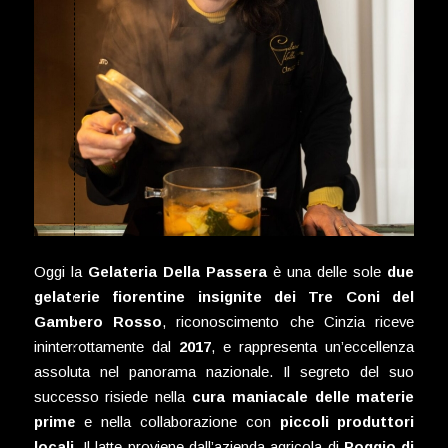
Oggi la
Gelateria Della Passera
è una delle sole
due
gelaterie fiorentine insignite dei Tre Coni del
Gambero Rosso
, riconoscimento che Cinzia riceve
ininterrottamente dal
2017
, e rappresenta un’eccellenza
assoluta nel panorama nazionale. Il segreto del suo
successo risiede nella
cura maniacale delle materie
prime
e nella collaborazione con
piccoli produttori
locali
. Il latte proviene dall’azienda agricola di
Poggio di