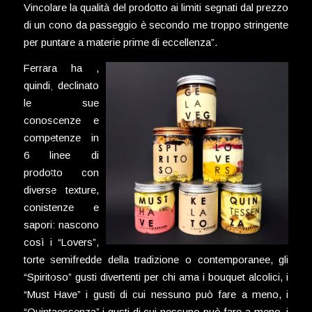
Vincolare la qualità del prodotto ai limiti segnati dal prezzo
di un cono da passeggio è secondo me troppo stringente
per puntare a materie prime di eccellenza”.
Ferrara ha ,
quindi, declinato
le sue
conoscenze e
competenze in
6 linee di
prodotto con
diverse texture,
conistenze e
sapori: nascono
così i “Lovers”,
torte semifredde della tradizione o contemporanee, gli
“Spiritoso” gusti divertenti per chi ama i bouquet alcolici, i
“Must Have” i gusti di cui nessuno può fare a meno, i
“Quintaessenza” i gusti di cui nessuno può fare a meno, i