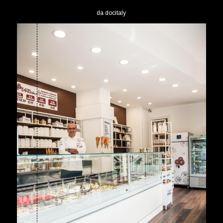
da
docitaly